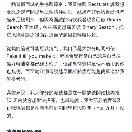
一點習慣面試的手感跟節奏，我直接跟 Recruiter 說我想
要比原定時間提早三個禮拜面試。結果考好難我自己也準
備不足被刷掉，但因為面試的時候我發現自己做 Binary
Search 不太穩，後來痛定思痛苦讀 Binary Search，把
它系統化讓之後面對這類型題目都輕鬆秒殺。
從我的論述可能可以猜到，我自己是大部分時間相信
Fake it till you make it，所以會覺得當自己認為自己準
備好時通常都已經太晚了，但如果你覺得這個不適用於你
也無仿。而至於江湖傳說越早面試難度可能越簡單這點我
無從考證。
具體來說，我大部分的職缺都是在一開缺後開始找內推，
10 天內就會想辦法投完。也就是說，我大部分的實習及
正職職缺都是在開學前到剛開學這段期間（七到九月）投
的。
讓運氣均值回歸