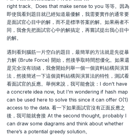
right track、Does that make sense to you 等等。因為
即使我看到題目就已經知道最優解，我需要實作的通常要
是面試官心目中的解，而不是標準答案的解。如果兩者不
同，我會先把面試官心中的解搞定，再嘗試提出我心目中
的解。
遇到看到腦筋一片空白的題目，最簡單的方法就是先從暴
力解 (Brute Force) 開始，然後爭取時間想優化。如果還
是完全沒有頭緒，我會開始列舉一個一個資料結構與演算
法，然後簡述一下這個資料結構與演算法的特性，測試看
看面試官的反應。舉例來說，我可能會說：I don’t have
a concrete idea now, but I’m wondering if hash map
can be used here to solve this since it can offer O(1)
access to the data. 看一下如果面試官沒有正面反應之
後，我可能就會接 At the second thought, probably I
can draw some diagrams and think about whether
there’s a potential greedy solution。