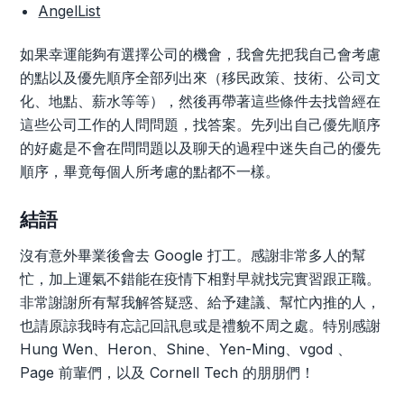
AngelList
如果幸運能夠有選擇公司的機會，我會先把我自己會考慮
的點以及優先順序全部列出來（移民政策、技術、公司文
化、地點、薪水等等），然後再帶著這些條件去找曾經在
這些公司工作的人問問題，找答案。先列出自己優先順序
的好處是不會在問問題以及聊天的過程中迷失自己的優先
順序，畢竟每個人所考慮的點都不一樣。
結語
沒有意外畢業後會去 Google 打工。感謝非常多人的幫
忙，加上運氣不錯能在疫情下相對早就找完實習跟正職。
非常謝謝所有幫我解答疑惑、給予建議、幫忙內推的人，
也請原諒我時有忘記回訊息或是禮貌不周之處。特別感謝
Hung Wen、Heron、Shine、Yen-Ming、vgod 、
Page 前輩們，以及 Cornell Tech 的朋朋們！