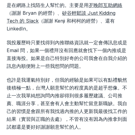
是在網路上找陌生人幫忙的。主要是用
歹晚郎互助網絡
（謝謝 Bryan 的經營）、
矽谷輕鬆談 Just Kidding
Tech 的 Slack
（謝謝 Kenji 和柯柯的經營）、還有
LinkedIn。
我投履歷時只要找得到內推聯絡資訊就一定會傳訊息或是
Email 問，如果一個禮拜沒有回應就會找下一個內推或是
直接海投。如果是自己特別好奇的公司我會在自我介紹的
訊息內順便附上一些我想問的問題。
也許是我運氣特別好，但我的經驗是如果可以有點禮貌然
後積極一點，台灣人願意幫忙的程度真的是超乎想像。不
止一次我單純想詢問內推卻得到很多履歷建議、公司推
薦、職涯分享，甚至會有人會主動幫忙留意新職缺。我自
己的習慣是會跟所有我找過內推的人更新我最後找工作的
結果（實習與正職的去處），不管有沒有因為內推拿到面
試都還是要好好謝謝願意幫忙的人。