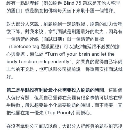
經有一點點理解（例如刷過 Blind 75 題或是其他人整理
的題目）或是願意抱佛腳每天坐下來刷十題一個禮拜。
對大部分人來說，刷題刷到一定題數後，刷題的動力會稍
微下降。對我來說，拿到面試是刷題最好的動力，因為有
一個清楚的死線（面試日期）跟一個清楚的目標
（Leetcode tag 題跟面經）可以減少拖延跟不必要的擔
心與憂慮，類似於 “Turn off your brain and let the
body function independently”。如果真的覺得自己準備
非常的不充足，也可以跟公司提前說一聲重新安排面試就
好。
第二是早點投有利於最小化需要投入刷題的時間
。這跟個
人偏好有關，但我自己覺得在美國有很多事情可以趁在學
生時做，所以想要最小化需要刷題的時間，而不需要一直
把他擺在第一優先 (Top Priority) 而掛心。
在沒有拿到公司面試以前，大部分人把經典的題型刷完後