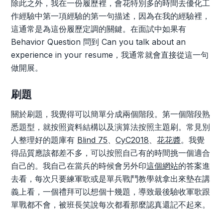
除此之外，我在一份履歷裡，會花特別多的時間去優化工
作經驗中第一項經驗的第一句描述，因為在我的經驗裡，
這通常是為這份履歷定調的關鍵。在面試中如果有
Behavior Question 問到 Can you talk about an
experience in your resume，我通常就會直接從這一句
做開展。
刷題
關於刷題，我覺得可以簡單分成兩個階段。第一個階段熟
悉題型，就按照資料結構以及演算法按照主題刷。常見別
人整理好的題庫有
Blind 75
、
CyC2018
、
花花醬
。我覺
得品質應該都差不多，可以按照自己有的時間挑一個適合
自己的。我自己在當兵的時候會另外印
這個網站
的答案進
去看，每次只要練軍歌或是單兵戰鬥教學就拿出來墊在講
義上看，一個禮拜可以想個十幾題，導致最後驗收軍歌跟
單戰都不會，被班長笑說每次都看那麼認真還記不起來。