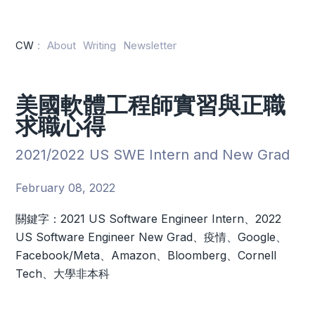
CW
:
About
Writing
Newsletter
美國軟體工程師實習與正職
求職心得
2021/2022 US SWE Intern and New Grad
February 08, 2022
關鍵字：2021 US Software Engineer Intern、2022
US Software Engineer New Grad、疫情、Google、
Facebook/Meta、Amazon、Bloomberg、Cornell
Tech、大學非本科